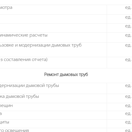
мотра
ед.
ед.
ед.
динамические расчеты
ед.
льзовке и модернизации дымовых труб
ед.
з составления отчета)
ед.
Ремонт дымовых труб
одернизации дымовой трубы
ед.
вка дымовой трубы
ед.
трещин
ед.
а
ед.
щиты
ед.
го освещения
ед.