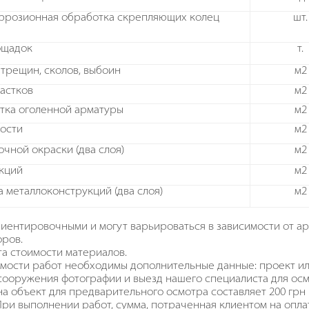
оррозионная обработка скрепляющих колец
шт.
ощадок
т.
 трещин, сколов, выбоин
м2
астков
м2
тка оголенной арматуры
м2
ости
м2
чной окраски (два слоя)
м2
кций
м2
 металлоконструкций (два слоя)
м2
иентировочными и могут варьироваться в зависимости от арх
оров.
та стоимости материалов.
оимости работ необходимы дополнительные данные: проект и
сооружения фотографии и выезд нашего специалиста для осм
а объект для предварительного осмотра составляет 200 грн по 
При выполнении работ, сумма, потраченная клиентом на опла