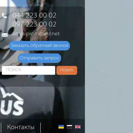
044 223 00 02
097 223 00 02
altius-prom@ukr.net
Заказать обратный звонок
Отправить запрос
Искать...
Искать
Контакты