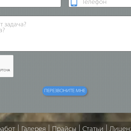
работ
Галерея
Прайсы
Статьи
Лицен