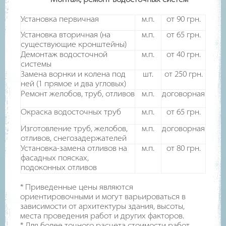
Установка первичная
м.п.
от 90 грн.
Установка вторичная (на
м.п.
от 65 грн.
существующие кронштейны)
Демонтаж водосточной
м.п.
от 40 грн.
системы
Замена ворнки и колена под
шт.
от 250 грн.
ней (1 прямое и два угловых)
Ремонт желобов, труб, отливов
м.п.
договорная
Окраска водосточных труб
м.п.
от 65 грн.
Изготовление труб, желобов,
м.п.
договорная
отливов, снегозадержателей
Установка-замена отливов на
м.п.
от 80 грн.
фасадных поясках,
подоконных отливов
*
Приведенные цены являются
ориентировочными и могут варьироваться в
зависимости от архитектуры здания, высоты,
места проведения работ и других факторов.
* Для более точного расчета стоимости работ