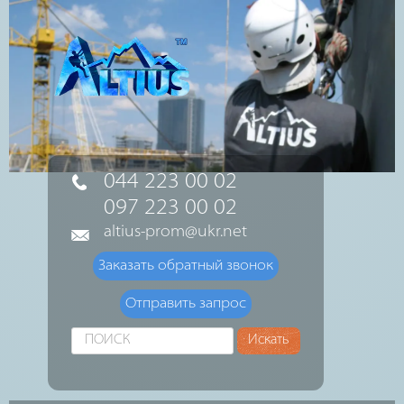
044 223 00 02
097 223 00 02
altius-prom@ukr.net
Заказать обратный звонок
Отправить запрос
Искать...
Искать