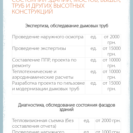
СОСТОЯНИЯ ЗДАНИЙ, МОСТОВ, ВЫШЕК,
ТРУБ И ДРУГИХ ВЫСОТНЫХ
КОНСТРУКЦИЙ
Экспертиза, обследавание дымовых труб
Проведение наружного осмотра
ед.
от 2000
грн.
Проведение экспертизы
ед.
от 15000
грн.
Составление ППР, проекта по
ед.
от 10000
ремонту
грн.
Теплотехнические и
ед.
от 10000
аэродинамические расчеты
грн.
Разработка проекта по гильзовке
ед.
от 15000
и модернизации дымовых труб
грн.
Диагностика, обследование состояния фасадов
зданий
Тепловизионная съемка (без
ед.
от 2000 грн.
составления отчета)
Проведение наружного
ед.
от 1000 грн.