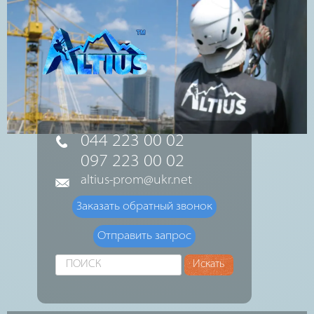
044 223 00 02
097 223 00 02
altius-prom@ukr.net
Заказать обратный звонок
Отправить запрос
Искать...
Искать