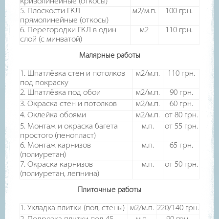
криволинейные (откосы)
5. Плоскости ГКЛ
м2/м.п.
100
грн.
прямолинейные (откосы)
6. Перегородки ГКЛ в один
м2
110
грн.
слой (с минватой)
Малярные работы
1. Шпатлёвка стен и потолков
м2/м.п.
110
грн.
под покраску
2. Шпатлёвка под обои
м2/м.п.
90
грн.
3. Окраска стен и потолков
м2/м.п.
60
грн.
4. Оклейка обоями
м2/м.п.
от 80
грн.
5. Монтаж и окраска багета
м.п.
от 55
грн.
простого (пенопласт)
6. Монтаж карнизов
м.п.
65
грн.
(полиуретан)
7. Окраска карнизов
м.п.
от 50
грн.
(полиуретан, лепнина)
Плиточные работы
1. Укладка плитки (пол, стены)
м2/м.п.
220/140
грн.