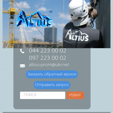
044 223 00 02
097 223 00 02
altius-prom@ukr.net
Заказать обратный звонок
Отправить запрос
Искать...
Искать