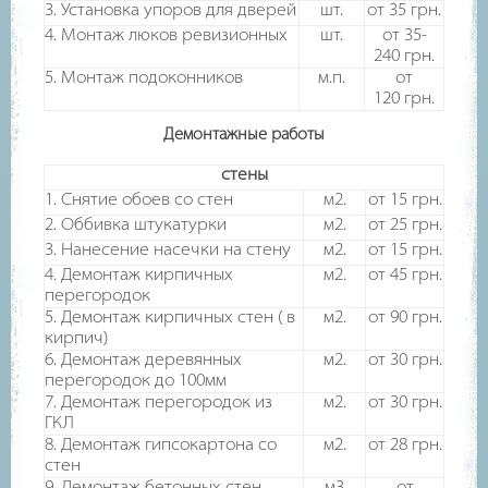
3. Установка упоров для дверей
шт.
от 35
грн.
4. Монтаж люков ревизионных
шт.
от 35-
240
грн.
5. Монтаж подоконников
м.п.
от
120
грн.
Демонтажные работы
стены
1. Снятие обоев со стен
м2.
от 15
грн.
2. Оббивка штукатурки
м2.
от 25
грн.
3. Нанесение насечки на стену
м2.
от 15
грн.
4. Демонтаж кирпичных
м2.
от 45
грн.
перегородок
5. Демонтаж кирпичных стен ( в
м2.
от 90
грн.
кирпич)
6. Демонтаж деревянных
м2.
от 30
грн.
перегородок до 100мм
7. Демонтаж перегородок из
м2.
от 30
грн.
ГКЛ
8. Демонтаж гипсокартона со
м2.
от 28
грн.
стен
9. Демонтаж бетонных стен
м3
от