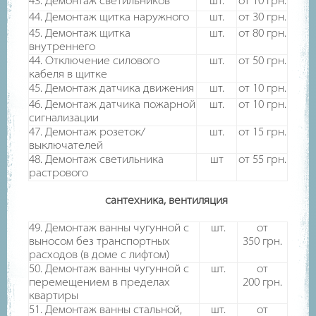
43. Демонтаж светильников
шт.
от 10
грн.
44. Демонтаж щитка наружного
шт.
от 30
грн.
45. Демонтаж щитка
шт.
от 80
грн.
внутреннего
44. Отключение силового
шт.
от 50
грн.
кабеля в щитке
45. Демонтаж датчика движения
шт.
от 10
грн.
46. Демонтаж датчика пожарной
шт.
от 10
грн.
сигнализации
47. Демонтаж розеток/
шт.
от 15
грн.
выключателей
48. Демонтаж светильника
шт
от 55
грн.
растрового
сантехника, вентиляция
49. Демонтаж ванны чугунной с
шт.
от
выносом без транспортных
350
грн.
расходов (в доме с лифтом)
50. Демонтаж ванны чугунной с
шт.
от
перемещением в пределах
200
грн.
квартиры
51. Демонтаж ванны стальной,
шт.
от