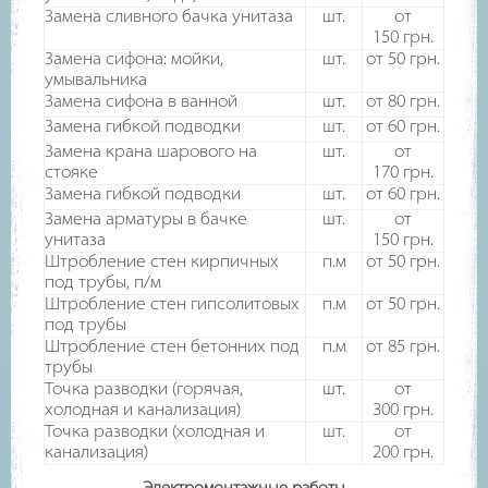
Замена сливного бачка унитаза
шт.
от
150
грн.
Замена сифона: мойки,
шт.
от 50
грн.
умывальника
Замена сифона в ванной
шт.
от 80
грн.
Замена гибкой подводки
шт.
от 60
грн.
Замена крана шарового на
шт.
от
стояке
170
грн.
Замена гибкой подводки
шт.
от 60
грн.
Замена арматуры в бачке
шт.
от
унитаза
150
грн.
Штробление стен кирпичных
п.м
от 50
грн.
под трубы, п/м
Штробление стен гипсолитовых
п.м
от 50
грн.
под трубы
Штробление стен бетонних под
п.м
от 85
грн.
трубы
Точка разводки (горячая,
шт.
от
холодная и канализация)
300
грн.
Точка разводки (холодная и
шт.
от
канализация)
200
грн.