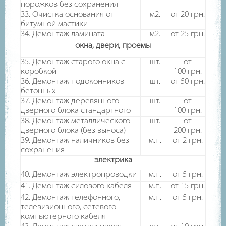
порожков без сохранения
33. Очистка основания от
м2.
от 20
грн.
битумной мастики
34. Демонтаж ламината
м2.
от 25
грн.
окна, двери, проемы
35. Демонтаж старого окна с
шт.
от
коробкой
100
грн.
36. Демонтаж подоконников
шт.
от 50
грн.
бетонных
37. Демонтаж деревянного
шт.
от
дверного блока стандартного
100
грн.
38. Демонтаж металлического
шт.
от
дверного блока (без выноса)
200
грн.
39. Демонтаж наличников без
м.п.
от 2
грн.
сохранения
электрика
40. Демонтаж электропроводки
м.п.
от 5
грн.
41. Демонтаж силового кабеля
м.п.
от 15
грн.
42. Демонтаж телефонного,
м.п.
от 5
грн.
телевизионного, сетевого
компьютерного кабеля