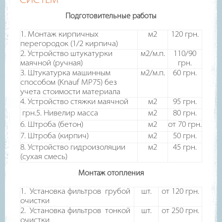
СИСТЕМ
Подготовительные работы
1. Монтаж кирпичных
м2
120 грн.
перегородок (1/2 кирпича)
2. Устройство штукатурки
м2/м.п.
110/90
маячной (ручная)
грн.
3. Штукатурка машинным
м2/м.п.
60 грн.
способом (Knauf MP75) без
учета стоимости материала
4. Устройство стяжки маячной
м2
95
грн.
грн.
5. Нивелир масса
м2
80
грн.
6. Штроба (бетон)
м2
от 70
грн.
7. Штроба (кирпич)
м2
50
грн.
8. Устройство гидроизоляции
м2
45
грн.
(сухая смесь)
Монтаж отопления
1. Установка фильтров грубой
шт.
от 120
грн.
очистки
2. Установка фильтров тонкой
шт.
от 250
грн.
очистки