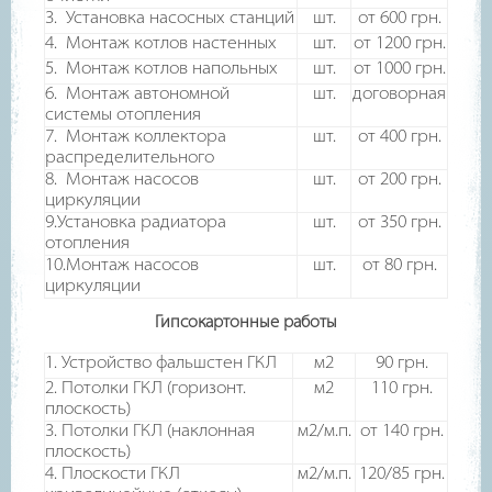
3. Установка насосных станций
шт.
от 600
грн.
4. Монтаж котлов настенных
шт.
от 1200
грн.
5. Монтаж котлов напольных
шт.
от 1000
грн.
6. Монтаж автономной
шт.
договорная
системы отопления
7. Монтаж коллектора
шт.
от 400
грн.
распределительного
8. Монтаж насосов
шт.
от 200
грн.
циркуляции
9.Установка радиатора
шт.
от 350
грн.
отопления
10.Монтаж насосов
шт.
от 80
грн.
циркуляции
Гипсокартонные работы
1. Устройство фальшстен ГКЛ
м2
90
грн.
2. Потолки ГКЛ (горизонт.
м2
110
грн.
плоскость)
3. Потолки ГКЛ (наклонная
м2/м.п.
от 140
грн.
плоскость)
4. Плоскости ГКЛ
м2/м.п.
120/85
грн.