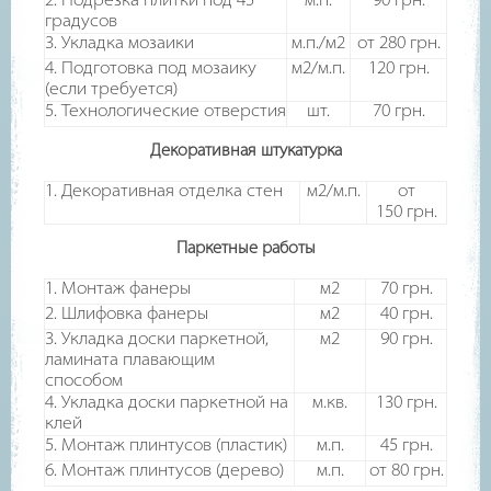
2. Подрезка плитки под 45
м.п.
90
грн.
градусов
3. Укладка мозаики
м.п./м2
от 280
грн.
4. Подготовка под мозаику
м2/м.п.
120
грн.
(если требуется)
5. Технологические отверстия
шт.
70
грн.
Декоративная штукатурка
1. Декоративная отделка стен
м2/м.п.
от
150
грн.
Паркетные работы
1. Монтаж фанеры
м2
70
грн.
2. Шлифовка фанеры
м2
40
грн.
3. Укладка доски паркетной,
м2
90
грн.
ламината плавающим
способом
4. Укладка доски паркетной на
м.кв.
130
грн.
клей
5. Монтаж плинтусов (пластик)
м.п.
45
грн.
6. Монтаж плинтусов (дерево)
м.п.
от 80
грн.