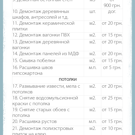
900
грн.
10. Демонтаж деревянных
шт.
дог.
шкафов, антресолей и т.д.
11. Демонтаж керамической
м2.
от 20
грн.
плитки
12. Демонтаж вагонки ПВХ
м2.
от 15
грн.
13. Демонтаж деревянной
м2.
от 20
грн.
вагонки
14. Демонтаж панелей из МДФ
м2.
от 20
грн.
15. Смывка побелки
м2.
от 15
грн.
16. Расшивка швов
м.п.
от 5
грн.
гипсокартона
потолки
17. Размывание извести, мела с
м2.
от 20
грн.
потолков
18. Снятие водоэмульсионной
м2.
от 25
грн.
краски с потолка
19. Снятие старых обоев с
м2.
от 15
грн.
потолка
20. Расшивка рустов
м.п.
от 15
грн.
21. Демонтаж полиэстровых
м2.
от 10
грн.
плиток на клею