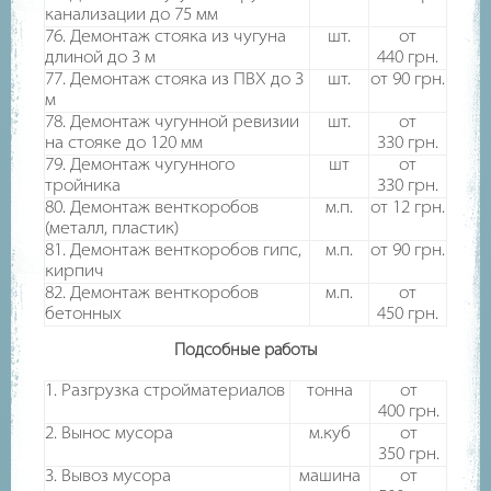
канализации до 75 мм
76. Демонтаж стояка из чугуна
шт.
от
длиной до 3 м
440
грн.
77. Демонтаж стояка из ПВХ до 3
шт.
от 90
грн.
м
78. Демонтаж чугунной ревизии
шт.
от
на стояке до 120 мм
330
грн.
79. Демонтаж чугунного
шт
от
тройника
330
грн.
80. Демонтаж венткоробов
м.п.
от 12
грн.
(металл, пластик)
81. Демонтаж венткоробов гипс,
м.п.
от 90
грн.
кирпич
82. Демонтаж венткоробов
м.п.
от
бетонных
450
грн.
Подсобные работы
1. Разгрузка стройматериалов
тонна
от
400
грн.
2. Вынос мусора
м.куб
от
350
грн.
3. Вывоз мусора
машина
от