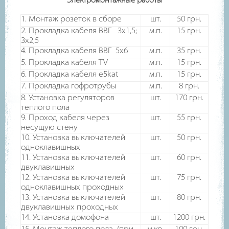
Электромонтажные работы
1. Монтаж розеток в сборе
шт.
50
грн.
2. Прокладка кабеля ВВГ 3х1,5;
м.п.
15
грн.
3х2,5
4. Прокладка кабеля ВВГ 5х6
м.п.
35
грн.
5. Прокладка кабеля TV
м.п.
15
грн.
6. Прокладка кабеля e5kat
м.п.
15
грн.
7. Прокладка гофротрубы
м.п.
8
грн.
8. Установка регуляторов
шт.
170
грн.
теплого пола
9. Проход кабеля через
шт.
55
грн.
несущую стену
10. Установка выключателей
шт.
50
грн.
одноклавишных
11. Установка выключателей
шт.
60
грн.
двуклавишных
12. Установка выключателей
шт.
75
грн.
одноклавишных проходных
13. Установка выключателей
шт.
80
грн.
двуклавишных проходных
14. Установка домофона
шт.
1200
грн.