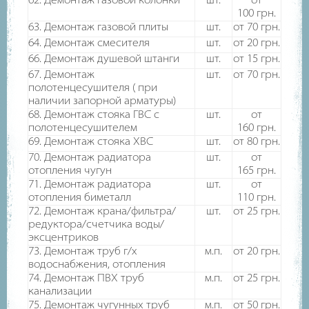
62. Демонтаж газовой колонки
шт.
от
100
грн.
63. Демонтаж газовой плиты
шт.
от 70
грн.
64. Демонтаж смесителя
шт.
от 20
грн.
66. Демонтаж душевой штанги
шт.
от 15
грн.
67. Демонтаж
шт.
от 70
грн.
полотенцесушителя ( при
наличии запорной арматуры)
68. Демонтаж стояка ГВС с
шт.
от
полотенцесушителем
160
грн.
69. Демонтаж стояка ХВС
шт.
от 80
грн.
70. Демонтаж радиатора
шт.
от
отопления чугун
165
грн.
71. Демонтаж радиатора
шт.
от
отопления биметалл
110
грн.
72. Демонтаж крана/фильтра/
шт.
от 25
грн.
редуктора/счетчика воды/
эксцентриков
73. Демонтаж труб г/х
м.п.
от 20
грн.
водоснабжения, отопления
74. Демонтаж ПВХ труб
м.п.
от 25
грн.
канализации
75. Демонтаж чугунных труб
м.п.
от 50
грн.