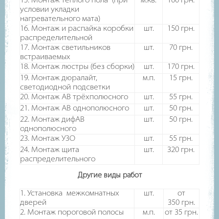
15. Монтаж теплого пола (при
м.кв.
100
грн.
условии укладки
нагревательного мата)
16. Монтаж и распайка коробки
шт.
150
грн.
распределительной
17. Монтаж светильников
шт.
70
грн.
встраиваемых
18. Монтаж люстры (без сборки)
шт.
170
грн.
19. Монтаж дюралайт,
м.п.
15
грн.
светодиодной подсветки
20. Монтаж АВ трёхполюсного
шт.
55
грн.
21. Монтаж АВ однополюсного
шт.
50
грн.
22. Монтаж дифАВ
шт.
50
грн.
однополюсного
23. Монтаж УЗО
шт.
55
грн.
24. Монтаж щита
шт.
320
грн.
распределительного
Другие виды работ
1. Установка межкомнатных
шт.
от
дверей
350
грн.
2. Монтаж пороговой полосы
м.п.
от 35
грн.