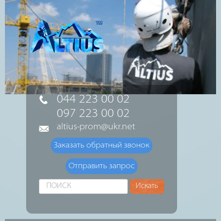
044 223 00 02
097 223 00 02
altius-prom@ukr.net
Заказать обратный звонок
Отправить запрос
Искать...
Искать