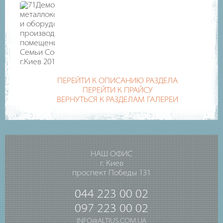
ПЕРЕЙТИ К ОПИСАНИЮ РАЗДЕЛА
ПЕРЕЙТИ К ПРАЙСУ
ВЕРНУТЬСЯ К РАЗДЕЛАМ ГАЛЕРЕИ
НАШ ОФИС
г. Киев
проспект Победы 131
044 223 00 02
097 223 00 02
INFO@ALTIUS.COM.UA