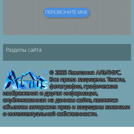
© 2025 Компания АЛЬТИУС.
Все права защищены. Тексты,
фотографии, графические
изображения и другая информация,
опубликованная на данном сайте, являются
объектом авторских прав и защищены законами
о интеллектуальной собственности.